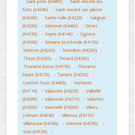
-
Saint-pons (04400)
-
Saint-vincent-les-
forts (04340)
-
Saint-vincent-sur-jabron
(04200)
-
Sainte-tulle (04220)
-
Salignac
(04290)
-
Selonnet (04460)
-
Senez
(04330)
-
Seyne (04140)
-
Sigonce
(04300)
-
Simiane-la-rotonde (04150)
-
Sisteron (04200)
-
Sourribes (04290)
-
Theze (04200)
-
Thoard (04380)
-
Thorame-basse (04170)
-
Thorame-
haute (04170)
-
Turriers (04250)
-
Uvernet-fours (04400)
-
Vacheres
(04110)
-
Valavoire (04250)
-
Valbelle
(04200)
-
Valensole (04210)
-
Valernes
(04200)
-
Vaumeilh (04200)
-
Villars-
colmars (04640)
-
Villemus (04110)
-
Villeneuve (04180)
-
Volonne (04290)
-
Volx (04130)
-