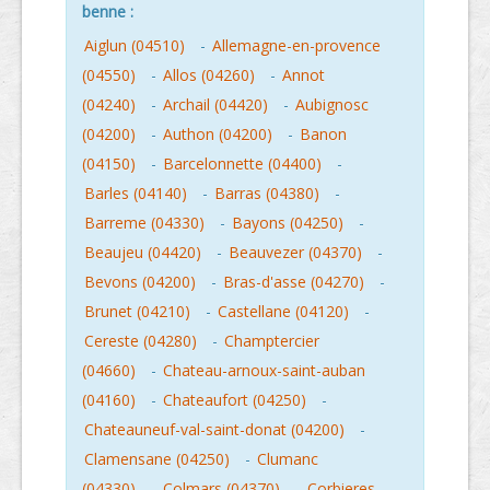
benne :
Aiglun (04510)
-
Allemagne-en-provence
(04550)
-
Allos (04260)
-
Annot
(04240)
-
Archail (04420)
-
Aubignosc
(04200)
-
Authon (04200)
-
Banon
(04150)
-
Barcelonnette (04400)
-
Barles (04140)
-
Barras (04380)
-
Barreme (04330)
-
Bayons (04250)
-
Beaujeu (04420)
-
Beauvezer (04370)
-
Bevons (04200)
-
Bras-d'asse (04270)
-
Brunet (04210)
-
Castellane (04120)
-
Cereste (04280)
-
Champtercier
(04660)
-
Chateau-arnoux-saint-auban
(04160)
-
Chateaufort (04250)
-
Chateauneuf-val-saint-donat (04200)
-
Clamensane (04250)
-
Clumanc
(04330)
-
Colmars (04370)
-
Corbieres