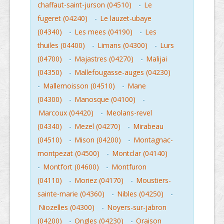
chaffaut-saint-jurson (04510)
-
Le
fugeret (04240)
-
Le lauzet-ubaye
(04340)
-
Les mees (04190)
-
Les
thuiles (04400)
-
Limans (04300)
-
Lurs
(04700)
-
Majastres (04270)
-
Malijai
(04350)
-
Mallefougasse-auges (04230)
-
Mallemoisson (04510)
-
Mane
(04300)
-
Manosque (04100)
-
Marcoux (04420)
-
Meolans-revel
(04340)
-
Mezel (04270)
-
Mirabeau
(04510)
-
Mison (04200)
-
Montagnac-
montpezat (04500)
-
Montclar (04140)
-
Montfort (04600)
-
Montfuron
(04110)
-
Moriez (04170)
-
Moustiers-
sainte-marie (04360)
-
Nibles (04250)
-
Niozelles (04300)
-
Noyers-sur-jabron
(04200)
-
Ongles (04230)
-
Oraison