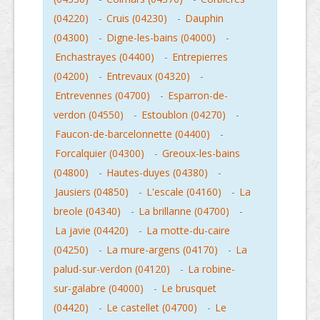
(04220)
-
Cruis (04230)
-
Dauphin
(04300)
-
Digne-les-bains (04000)
-
Enchastrayes (04400)
-
Entrepierres
(04200)
-
Entrevaux (04320)
-
Entrevennes (04700)
-
Esparron-de-
verdon (04550)
-
Estoublon (04270)
-
Faucon-de-barcelonnette (04400)
-
Forcalquier (04300)
-
Greoux-les-bains
(04800)
-
Hautes-duyes (04380)
-
Jausiers (04850)
-
L'escale (04160)
-
La
breole (04340)
-
La brillanne (04700)
-
La javie (04420)
-
La motte-du-caire
(04250)
-
La mure-argens (04170)
-
La
palud-sur-verdon (04120)
-
La robine-
sur-galabre (04000)
-
Le brusquet
(04420)
-
Le castellet (04700)
-
Le