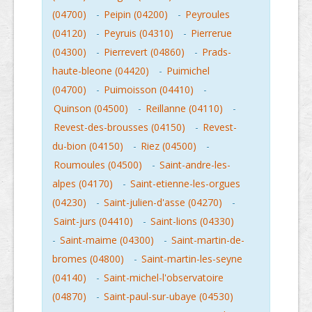
(04700)
-
Peipin (04200)
-
Peyroules
(04120)
-
Peyruis (04310)
-
Pierrerue
(04300)
-
Pierrevert (04860)
-
Prads-
haute-bleone (04420)
-
Puimichel
(04700)
-
Puimoisson (04410)
-
Quinson (04500)
-
Reillanne (04110)
-
Revest-des-brousses (04150)
-
Revest-
du-bion (04150)
-
Riez (04500)
-
Roumoules (04500)
-
Saint-andre-les-
alpes (04170)
-
Saint-etienne-les-orgues
(04230)
-
Saint-julien-d'asse (04270)
-
Saint-jurs (04410)
-
Saint-lions (04330)
-
Saint-maime (04300)
-
Saint-martin-de-
bromes (04800)
-
Saint-martin-les-seyne
(04140)
-
Saint-michel-l'observatoire
(04870)
-
Saint-paul-sur-ubaye (04530)