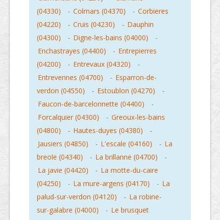
(04330)
-
Colmars (04370)
-
Corbieres
(04220)
-
Cruis (04230)
-
Dauphin
(04300)
-
Digne-les-bains (04000)
-
Enchastrayes (04400)
-
Entrepierres
(04200)
-
Entrevaux (04320)
-
Entrevennes (04700)
-
Esparron-de-
verdon (04550)
-
Estoublon (04270)
-
Faucon-de-barcelonnette (04400)
-
Forcalquier (04300)
-
Greoux-les-bains
(04800)
-
Hautes-duyes (04380)
-
Jausiers (04850)
-
L'escale (04160)
-
La
breole (04340)
-
La brillanne (04700)
-
La javie (04420)
-
La motte-du-caire
(04250)
-
La mure-argens (04170)
-
La
palud-sur-verdon (04120)
-
La robine-
sur-galabre (04000)
-
Le brusquet