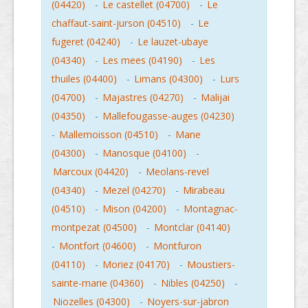
(04420)
-
Le castellet (04700)
-
Le
chaffaut-saint-jurson (04510)
-
Le
fugeret (04240)
-
Le lauzet-ubaye
(04340)
-
Les mees (04190)
-
Les
thuiles (04400)
-
Limans (04300)
-
Lurs
(04700)
-
Majastres (04270)
-
Malijai
(04350)
-
Mallefougasse-auges (04230)
-
Mallemoisson (04510)
-
Mane
(04300)
-
Manosque (04100)
-
Marcoux (04420)
-
Meolans-revel
(04340)
-
Mezel (04270)
-
Mirabeau
(04510)
-
Mison (04200)
-
Montagnac-
montpezat (04500)
-
Montclar (04140)
-
Montfort (04600)
-
Montfuron
(04110)
-
Moriez (04170)
-
Moustiers-
sainte-marie (04360)
-
Nibles (04250)
-
Niozelles (04300)
-
Noyers-sur-jabron