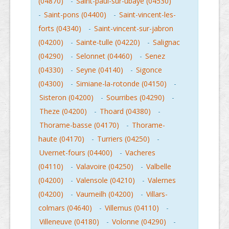
(04870)
-
Saint-paul-sur-ubaye (04530)
-
Saint-pons (04400)
-
Saint-vincent-les-
forts (04340)
-
Saint-vincent-sur-jabron
(04200)
-
Sainte-tulle (04220)
-
Salignac
(04290)
-
Selonnet (04460)
-
Senez
(04330)
-
Seyne (04140)
-
Sigonce
(04300)
-
Simiane-la-rotonde (04150)
-
Sisteron (04200)
-
Sourribes (04290)
-
Theze (04200)
-
Thoard (04380)
-
Thorame-basse (04170)
-
Thorame-
haute (04170)
-
Turriers (04250)
-
Uvernet-fours (04400)
-
Vacheres
(04110)
-
Valavoire (04250)
-
Valbelle
(04200)
-
Valensole (04210)
-
Valernes
(04200)
-
Vaumeilh (04200)
-
Villars-
colmars (04640)
-
Villemus (04110)
-
Villeneuve (04180)
-
Volonne (04290)
-