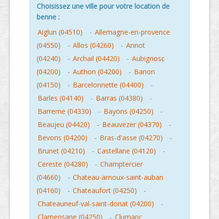
Choisissez une ville pour votre location de
benne :
Aiglun (04510)
-
Allemagne-en-provence
(04550)
-
Allos (04260)
-
Annot
(04240)
-
Archail (04420)
-
Aubignosc
(04200)
-
Authon (04200)
-
Banon
(04150)
-
Barcelonnette (04400)
-
Barles (04140)
-
Barras (04380)
-
Barreme (04330)
-
Bayons (04250)
-
Beaujeu (04420)
-
Beauvezer (04370)
-
Bevons (04200)
-
Bras-d'asse (04270)
-
Brunet (04210)
-
Castellane (04120)
-
Cereste (04280)
-
Champtercier
(04660)
-
Chateau-arnoux-saint-auban
(04160)
-
Chateaufort (04250)
-
Chateauneuf-val-saint-donat (04200)
-
Clamensane (04250)
-
Clumanc