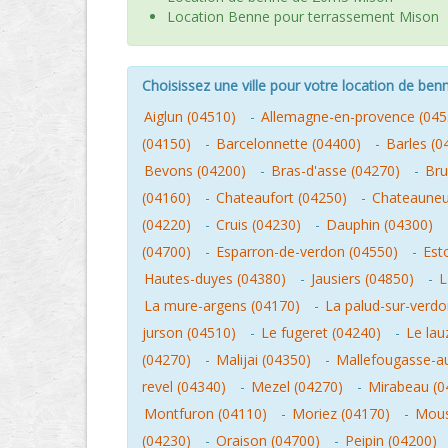
Location Benne pour terrassement Mison
Choisissez une ville pour votre location de benn
Aiglun (04510)
-
Allemagne-en-provence (045
(04150)
-
Barcelonnette (04400)
-
Barles (0
Bevons (04200)
-
Bras-d'asse (04270)
-
Bru
(04160)
-
Chateaufort (04250)
-
Chateauneuf
(04220)
-
Cruis (04230)
-
Dauphin (04300)
(04700)
-
Esparron-de-verdon (04550)
-
Est
Hautes-duyes (04380)
-
Jausiers (04850)
-
L
La mure-argens (04170)
-
La palud-sur-verdo
jurson (04510)
-
Le fugeret (04240)
-
Le lau
(04270)
-
Malijai (04350)
-
Mallefougasse-a
revel (04340)
-
Mezel (04270)
-
Mirabeau (0
Montfuron (04110)
-
Moriez (04170)
-
Mous
(04230)
-
Oraison (04700)
-
Peipin (04200)