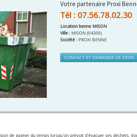
Votre partenaire Proxi Benn
Tél : 07.56.78.02.30
Location benne MISON
Ville :
MISON
(
04200
)
Société :
PROXI BENNE
CONTACT ET DEMANDE DE DEVIS
sion de gagner du temps lorsqu'on prévoit d'évacuer ses déchets. Vo