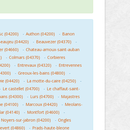
sc (04200)
-
Authon (04200)
-
Banon
eaujeu (04420)
-
Beauvezer (04370)
-
er (04660)
-
Chateau-arnoux-saint-auban
)
-
Colmars (04370)
-
Corbieres
04200)
-
Entrevaux (04320)
-
Entrevennes
04300)
-
Greoux-les-bains (04800)
-
vie (04420)
-
La motte-du-caire (04250)
-
-
Le castellet (04700)
-
Le chaffaut-saint-
mans (04300)
-
Lurs (04700)
-
Majastres
e (04100)
-
Marcoux (04420)
-
Meolans-
ar (04140)
-
Montfort (04600)
-
-
Noyers-sur-jabron (04200)
-
Ongles
revert (04860)
-
Prads-haute-bleone