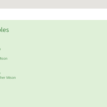
bles
n
Mison
n
cher Mison