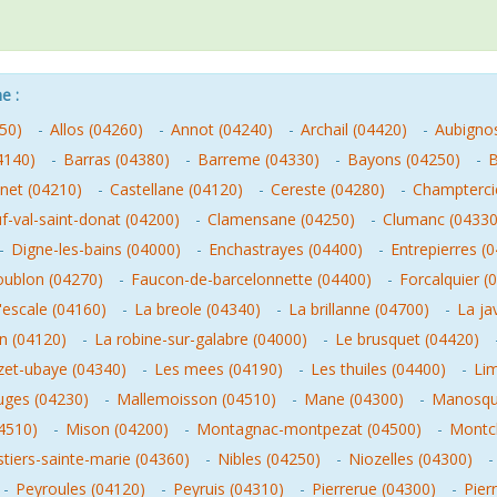
e :
50)
-
Allos (04260)
-
Annot (04240)
-
Archail (04420)
-
Aubigno
4140)
-
Barras (04380)
-
Barreme (04330)
-
Bayons (04250)
-
B
net (04210)
-
Castellane (04120)
-
Cereste (04280)
-
Champterci
-val-saint-donat (04200)
-
Clamensane (04250)
-
Clumanc (04330
-
Digne-les-bains (04000)
-
Enchastrayes (04400)
-
Entrepierres (
oublon (04270)
-
Faucon-de-barcelonnette (04400)
-
Forcalquier (
'escale (04160)
-
La breole (04340)
-
La brillanne (04700)
-
La ja
n (04120)
-
La robine-sur-galabre (04000)
-
Le brusquet (04420)
zet-ubaye (04340)
-
Les mees (04190)
-
Les thuiles (04400)
-
Li
uges (04230)
-
Mallemoisson (04510)
-
Mane (04300)
-
Manosqu
4510)
-
Mison (04200)
-
Montagnac-montpezat (04500)
-
Montcl
tiers-sainte-marie (04360)
-
Nibles (04250)
-
Niozelles (04300)
-
Peyroules (04120)
-
Peyruis (04310)
-
Pierrerue (04300)
-
Pier