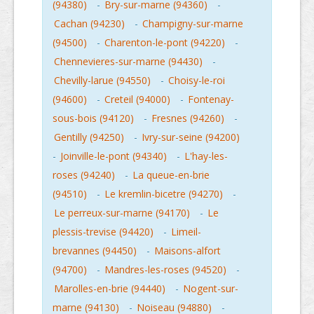
(94380)
-
Bry-sur-marne (94360)
-
Cachan (94230)
-
Champigny-sur-marne
(94500)
-
Charenton-le-pont (94220)
-
Chennevieres-sur-marne (94430)
-
Chevilly-larue (94550)
-
Choisy-le-roi
(94600)
-
Creteil (94000)
-
Fontenay-
sous-bois (94120)
-
Fresnes (94260)
-
Gentilly (94250)
-
Ivry-sur-seine (94200)
-
Joinville-le-pont (94340)
-
L'hay-les-
roses (94240)
-
La queue-en-brie
(94510)
-
Le kremlin-bicetre (94270)
-
Le perreux-sur-marne (94170)
-
Le
plessis-trevise (94420)
-
Limeil-
brevannes (94450)
-
Maisons-alfort
(94700)
-
Mandres-les-roses (94520)
-
Marolles-en-brie (94440)
-
Nogent-sur-
marne (94130)
-
Noiseau (94880)
-