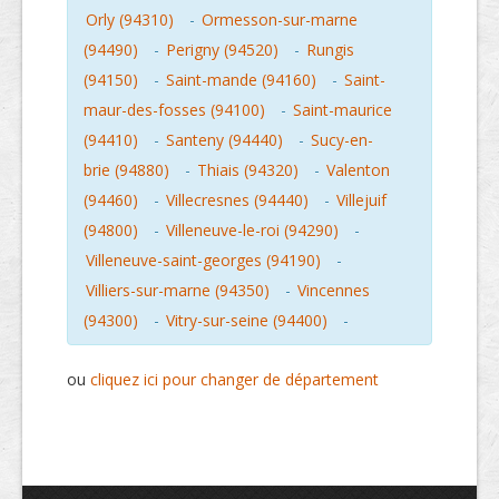
Orly (94310)
-
Ormesson-sur-marne
(94490)
-
Perigny (94520)
-
Rungis
(94150)
-
Saint-mande (94160)
-
Saint-
maur-des-fosses (94100)
-
Saint-maurice
(94410)
-
Santeny (94440)
-
Sucy-en-
brie (94880)
-
Thiais (94320)
-
Valenton
(94460)
-
Villecresnes (94440)
-
Villejuif
(94800)
-
Villeneuve-le-roi (94290)
-
Villeneuve-saint-georges (94190)
-
Villiers-sur-marne (94350)
-
Vincennes
(94300)
-
Vitry-sur-seine (94400)
-
ou
cliquez ici pour changer de département