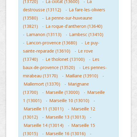
(13720)
-
La ciotat (13600)
-
La
destrousse (13112)
-
La fare-les-oliviers
(13580)
-
La penne-sur-huveaune
(13821)
-
La roque-d'antheron (13640)
-
Lamanon (13113)
-
Lambesc (13410)
-
Lancon-provence (13680)
-
Le puy-
sainte-reparade (13610)
-
Le rove
(13740)
-
Le tholonet (13100)
-
Les
baux-de-provence (13520)
-
Les pennes-
mirabeau (13170)
-
Maillane (13910)
-
Mallemort (13370)
-
Marignane
(13700)
-
Marseille (13000)
-
Marseille
1 (13001)
-
Marseille 10 (13010)
-
Marseille 11 (13011)
-
Marseille 12
(13012)
-
Marseille 13 (13013)
-
Marseille 14 (13014)
-
Marseille 15
(13015)
-
Marseille 16 (13016)
-