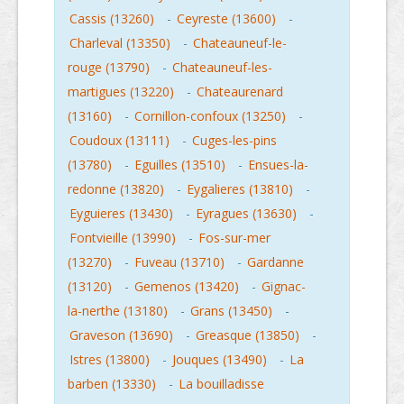
Cassis (13260)
-
Ceyreste (13600)
-
Charleval (13350)
-
Chateauneuf-le-
rouge (13790)
-
Chateauneuf-les-
martigues (13220)
-
Chateaurenard
(13160)
-
Cornillon-confoux (13250)
-
Coudoux (13111)
-
Cuges-les-pins
(13780)
-
Eguilles (13510)
-
Ensues-la-
redonne (13820)
-
Eygalieres (13810)
-
Eyguieres (13430)
-
Eyragues (13630)
-
Fontvieille (13990)
-
Fos-sur-mer
(13270)
-
Fuveau (13710)
-
Gardanne
(13120)
-
Gemenos (13420)
-
Gignac-
la-nerthe (13180)
-
Grans (13450)
-
Graveson (13690)
-
Greasque (13850)
-
Istres (13800)
-
Jouques (13490)
-
La
barben (13330)
-
La bouilladisse