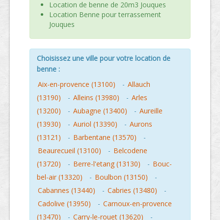
Location de benne de 20m3 Jouques
Location Benne pour terrassement
Jouques
Choisissez une ville pour votre location de
benne :
Aix-en-provence (13100)
-
Allauch
(13190)
-
Alleins (13980)
-
Arles
(13200)
-
Aubagne (13400)
-
Aureille
(13930)
-
Auriol (13390)
-
Aurons
(13121)
-
Barbentane (13570)
-
Beaurecueil (13100)
-
Belcodene
(13720)
-
Berre-l'etang (13130)
-
Bouc-
bel-air (13320)
-
Boulbon (13150)
-
Cabannes (13440)
-
Cabries (13480)
-
Cadolive (13950)
-
Carnoux-en-provence
(13470)
-
Carry-le-rouet (13620)
-