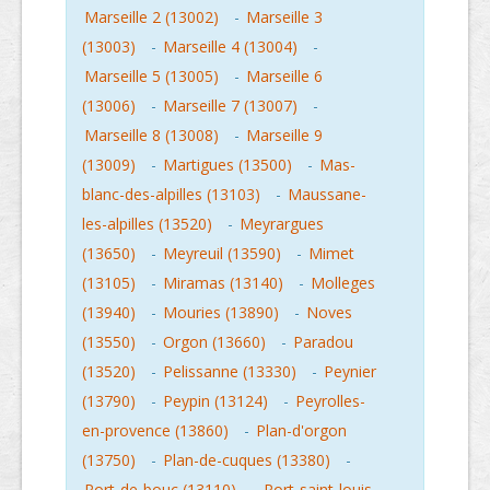
Marseille 2 (13002)
-
Marseille 3
(13003)
-
Marseille 4 (13004)
-
Marseille 5 (13005)
-
Marseille 6
(13006)
-
Marseille 7 (13007)
-
Marseille 8 (13008)
-
Marseille 9
(13009)
-
Martigues (13500)
-
Mas-
blanc-des-alpilles (13103)
-
Maussane-
les-alpilles (13520)
-
Meyrargues
(13650)
-
Meyreuil (13590)
-
Mimet
(13105)
-
Miramas (13140)
-
Molleges
(13940)
-
Mouries (13890)
-
Noves
(13550)
-
Orgon (13660)
-
Paradou
(13520)
-
Pelissanne (13330)
-
Peynier
(13790)
-
Peypin (13124)
-
Peyrolles-
en-provence (13860)
-
Plan-d'orgon
(13750)
-
Plan-de-cuques (13380)
-
Port-de-bouc (13110)
-
Port-saint-louis-