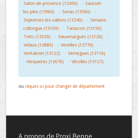
Salon-de-provence (13300)
-
Sausset-
les-pins (13960)
-
Senas (13560)
-
Septemes-les-vallons (13240)
-
Simiane-
collongue (13109)
-
Tarascon (13150)
-
Trets (13530)
-
Vauvenargues (13126)
-
Velaux (13880)
-
Venelles (13770)
-
Ventabren (13122)
-
Vernegues (13116)
-
Verquieres (13670)
-
Vitrolles (13127)
-
ou
cliquez ici pour changer de département
A propos de Proxi Benne