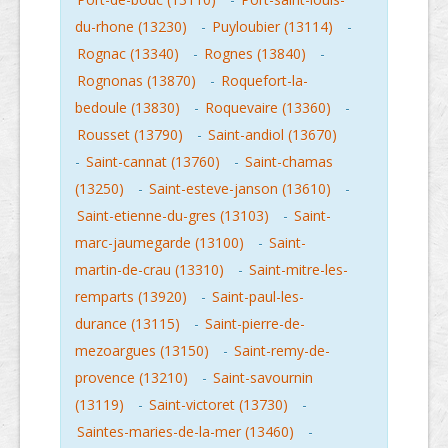
du-rhone (13230)
-
Puyloubier (13114)
-
Rognac (13340)
-
Rognes (13840)
-
Rognonas (13870)
-
Roquefort-la-
bedoule (13830)
-
Roquevaire (13360)
-
Rousset (13790)
-
Saint-andiol (13670)
-
Saint-cannat (13760)
-
Saint-chamas
(13250)
-
Saint-esteve-janson (13610)
-
Saint-etienne-du-gres (13103)
-
Saint-
marc-jaumegarde (13100)
-
Saint-
martin-de-crau (13310)
-
Saint-mitre-les-
remparts (13920)
-
Saint-paul-les-
durance (13115)
-
Saint-pierre-de-
mezoargues (13150)
-
Saint-remy-de-
provence (13210)
-
Saint-savournin
(13119)
-
Saint-victoret (13730)
-
Saintes-maries-de-la-mer (13460)
-