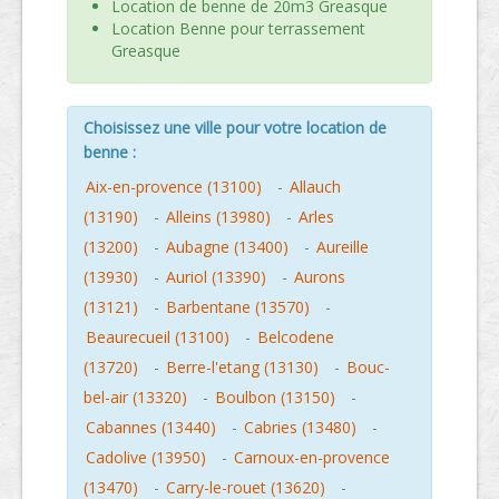
Location de benne de 20m3 Greasque
Location Benne pour terrassement
Greasque
Choisissez une ville pour votre location de
benne :
Aix-en-provence (13100)
-
Allauch
(13190)
-
Alleins (13980)
-
Arles
(13200)
-
Aubagne (13400)
-
Aureille
(13930)
-
Auriol (13390)
-
Aurons
(13121)
-
Barbentane (13570)
-
Beaurecueil (13100)
-
Belcodene
(13720)
-
Berre-l'etang (13130)
-
Bouc-
bel-air (13320)
-
Boulbon (13150)
-
Cabannes (13440)
-
Cabries (13480)
-
Cadolive (13950)
-
Carnoux-en-provence
(13470)
-
Carry-le-rouet (13620)
-