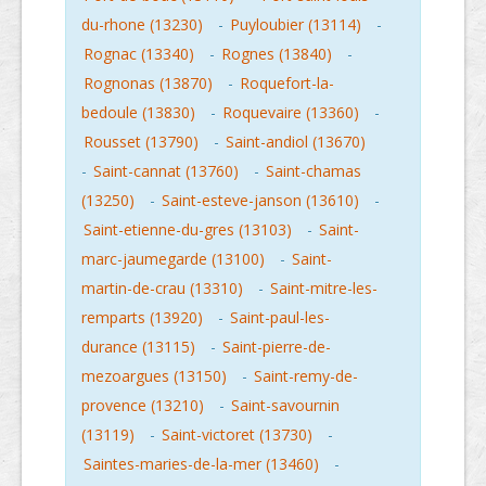
du-rhone (13230)
-
Puyloubier (13114)
-
Rognac (13340)
-
Rognes (13840)
-
Rognonas (13870)
-
Roquefort-la-
bedoule (13830)
-
Roquevaire (13360)
-
Rousset (13790)
-
Saint-andiol (13670)
-
Saint-cannat (13760)
-
Saint-chamas
(13250)
-
Saint-esteve-janson (13610)
-
Saint-etienne-du-gres (13103)
-
Saint-
marc-jaumegarde (13100)
-
Saint-
martin-de-crau (13310)
-
Saint-mitre-les-
remparts (13920)
-
Saint-paul-les-
durance (13115)
-
Saint-pierre-de-
mezoargues (13150)
-
Saint-remy-de-
provence (13210)
-
Saint-savournin
(13119)
-
Saint-victoret (13730)
-
Saintes-maries-de-la-mer (13460)
-