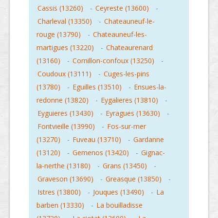
Cassis (13260)
-
Ceyreste (13600)
-
Charleval (13350)
-
Chateauneuf-le-
rouge (13790)
-
Chateauneuf-les-
martigues (13220)
-
Chateaurenard
(13160)
-
Cornillon-confoux (13250)
-
Coudoux (13111)
-
Cuges-les-pins
(13780)
-
Eguilles (13510)
-
Ensues-la-
redonne (13820)
-
Eygalieres (13810)
-
Eyguieres (13430)
-
Eyragues (13630)
-
Fontvieille (13990)
-
Fos-sur-mer
(13270)
-
Fuveau (13710)
-
Gardanne
(13120)
-
Gemenos (13420)
-
Gignac-
la-nerthe (13180)
-
Grans (13450)
-
Graveson (13690)
-
Greasque (13850)
-
Istres (13800)
-
Jouques (13490)
-
La
barben (13330)
-
La bouilladisse