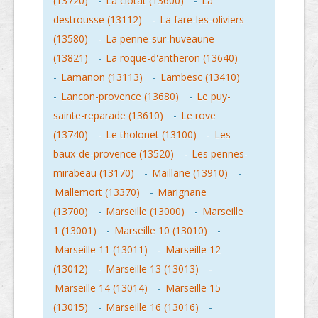
(13720)
-
La ciotat (13600)
-
La
destrousse (13112)
-
La fare-les-oliviers
(13580)
-
La penne-sur-huveaune
(13821)
-
La roque-d'antheron (13640)
-
Lamanon (13113)
-
Lambesc (13410)
-
Lancon-provence (13680)
-
Le puy-
sainte-reparade (13610)
-
Le rove
(13740)
-
Le tholonet (13100)
-
Les
baux-de-provence (13520)
-
Les pennes-
mirabeau (13170)
-
Maillane (13910)
-
Mallemort (13370)
-
Marignane
(13700)
-
Marseille (13000)
-
Marseille
1 (13001)
-
Marseille 10 (13010)
-
Marseille 11 (13011)
-
Marseille 12
(13012)
-
Marseille 13 (13013)
-
Marseille 14 (13014)
-
Marseille 15
(13015)
-
Marseille 16 (13016)
-