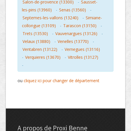
Salon-de-provence (13300)
-
Sausset-
les-pins (13960)
-
Senas (13560)
-
Septemes-les-vallons (13240)
-
Simiane-
collongue (13109)
-
Tarascon (13150)
-
Trets (13530)
-
Vauvenargues (13126)
-
Velaux (13880)
-
Venelles (13770)
-
Ventabren (13122)
-
Vernegues (13116)
-
Verquieres (13670)
-
Vitrolles (13127)
-
ou
cliquez ici pour changer de département
A propos de Proxi Benne