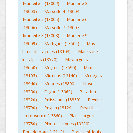
Marseille 2 (13002)
-
Marseille 3
(13003)
-
Marseille 4 (13004)
-
Marseille 5 (13005)
-
Marseille 6
(13006)
-
Marseille 7 (13007)
-
Marseille 8 (13008)
-
Marseille 9
(13009)
-
Martigues (13500)
-
Mas-
blanc-des-alpilles (13103)
-
Maussane-
les-alpilles (13520)
-
Meyrargues
(13650)
-
Meyreuil (13590)
-
Mimet
(13105)
-
Miramas (13140)
-
Molleges
(13940)
-
Mouries (13890)
-
Noves
(13550)
-
Orgon (13660)
-
Paradou
(13520)
-
Pelissanne (13330)
-
Peynier
(13790)
-
Peypin (13124)
-
Peyrolles-
en-provence (13860)
-
Plan-d'orgon
(13750)
-
Plan-de-cuques (13380)
-
Port-de-bouc (13110)
-
Port-saint-louis-